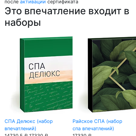
после
активации
сертификата
Это впечатление входит в
наборы
СПА Делюкс (набор
Райское СПА (набор
впечатлений)
спа впечатлений)
14730.5 ₽
17330 ₽
17330 ₽