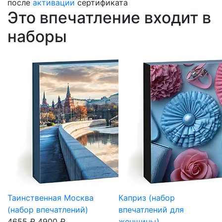
после
активации
сертификата
Это впечатление входит в
наборы
Таинственная Москва
Каприз (набор
(набор впечатлений)
впечатлений для
4655 ₽
4900 ₽
женщины)